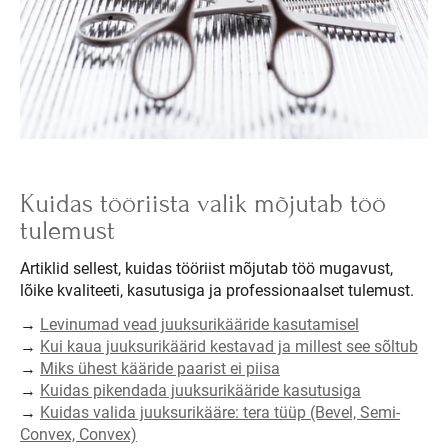
Kuidas tööriista valik mõjutab töö
tulemust
Artiklid sellest, kuidas tööriist mõjutab töö mugavust,
lõike kvaliteeti, kasutusiga ja professionaalset tulemust.
→
Levinumad vead juuksurikääride kasutamisel
→
Kui kaua juuksurikäärid kestavad ja millest see sõltub
→
Miks ühest kääride paarist ei piisa
→
Kuidas pikendada juuksurikääride kasutusiga
→
Kuidas valida juuksurikääre: tera tüüp (Bevel, Semi-
Convex, Convex)