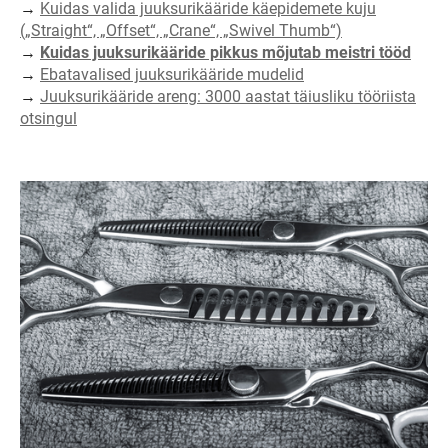
→
Kuidas valida juuksurikääride käepidemete kuju
(„Straight“, „Offset“, „Crane“, „Swivel Thumb“)
→
Kuidas juuksurikääride pikkus mõjutab meistri tööd
→
Ebatavalised juuksurikääride mudelid
→
Juuksurikääride areng: 3000 aastat täiusliku tööriista
otsingul