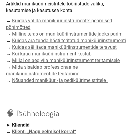
Artiklid maniküürimeistritele tööriistade valiku,
kasutamise ja kasutusea kohta.
→
Kuidas valida maniküüriinstrumente: peamised
põhimõtted
→
Milline teras on maniküüriinstrumentide jaoks parim
→
Kuidas ära tunda hästi teritatud maniküüriinstrumenti
→
Kuidas säilitada maniküüriinstrumentide teravust
→
Kui kaua maniküüriinstrument kestab
→
Millal on aeg viia maniküüriinstrument teritamisele
→
Mida sisaldab professionaalne
maniküüriinstrumentide teritamine
→
Nõuanded maniküüri- ja pediküürimeistritele
🧠 Psühholoogia
►
Kliendid
→
Klient: „Nagu eelmisel korral“