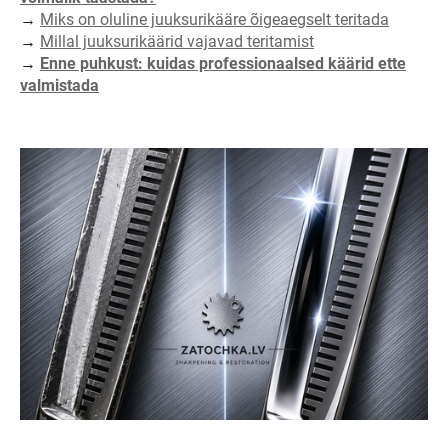
→
Miks on oluline juuksurikääre õigeaegselt teritada
→
Millal juuksurikäärid vajavad teritamist
→
Enne puhkust: kuidas professionaalsed käärid ette
valmistada