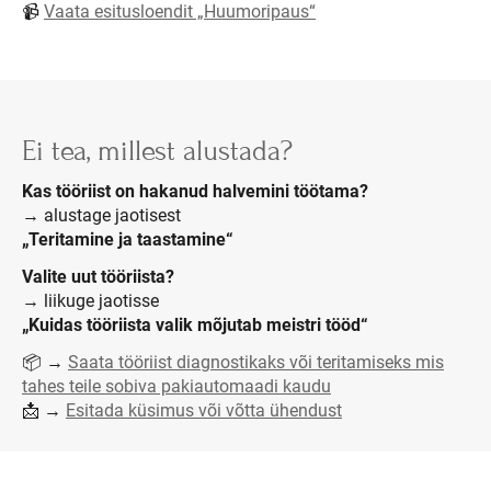
📹
Vaata esitusloendit „Huumoripaus“
Ei tea, millest alustada?
Kas tööriist on hakanud halvemini töötama?
→ alustage jaotisest
„Teritamine ja taastamine“
Valite uut tööriista?
→ liikuge jaotisse
„Kuidas tööriista valik mõjutab meistri tööd“
📦 →
Saata tööriist diagnostikaks või teritamiseks mis
tahes teile sobiva pakiautomaadi kaudu
📩 →
Esitada küsimus või võtta ühendust