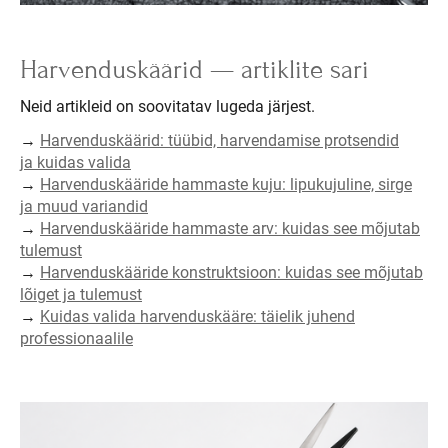
Harvenduskäärid — artiklite sari
Neid artikleid on soovitatav lugeda järjest.
→
Harvenduskäärid: tüübid, harvendamise protsendid
ja kuidas valida
→
Harvenduskääride hammaste kuju: lipukujuline, sirge
ja muud variandid
→
Harvenduskääride hammaste arv: kuidas see mõjutab
tulemust
→
Harvenduskääride konstruktsioon: kuidas see mõjutab
lõiget ja tulemust
→
Kuidas valida harvenduskääre: täielik juhend
professionaalile