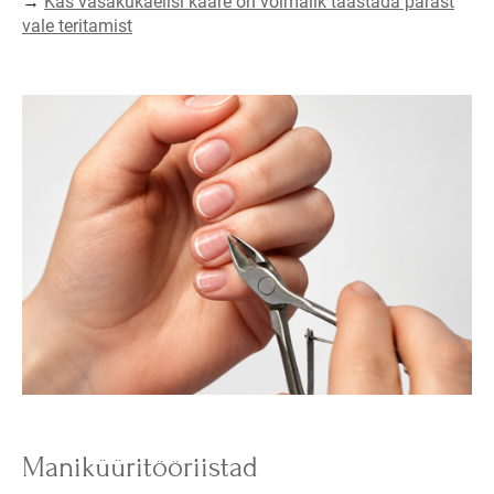
→
Kas vasakukäelisi kääre on võimalik taastada pärast
vale teritamist
Maniküüritööriistad