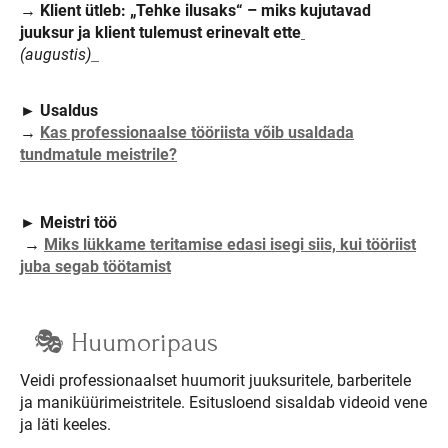
→
Klient ütleb: „Tehke ilusaks“ – miks kujutavad
juuksur ja klient tulemust erinevalt ette
(augustis)
►
Usaldus
→
Kas professionaalse tööriista võib usaldada
tundmatule meistrile?
►
Meistri töö
→
Miks lükkame teritamise edasi isegi siis, kui tööriist
juba segab töötamist
🎭 Huumoripaus
Veidi professionaalset huumorit juuksuritele, barberitele
ja maniküürimeistritele. Esitusloend sisaldab videoid vene
ja läti keeles.