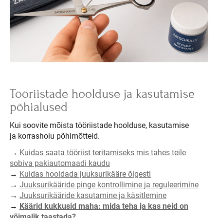
Tööriistade hoolduse ja kasutamise
põhialused
Kui soovite mõista tööriistade hoolduse, kasutamise
ja korrashoiu põhimõtteid.
→
Kuidas saata tööriist teritamiseks mis tahes teile
sobiva pakiautomaadi kaudu
→
Kuidas hooldada juuksurikääre õigesti
→
Juuksurikääride pinge kontrollimine ja reguleerimine
→
Juuksurikääride kasutamine ja käsitlemine
→
Käärid kukkusid maha: mida teha ja kas neid on
võimalik taastada?