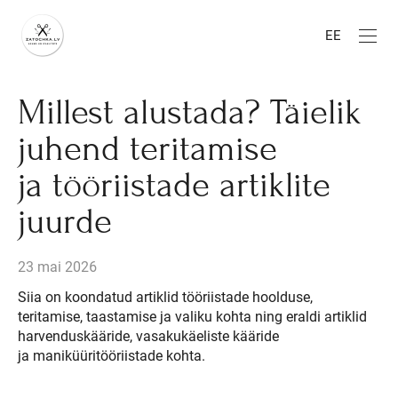
EE
Millest alustada? Täielik
juhend teritamise
ja tööriistade artiklite
juurde
23 mai 2026
Siia on koondatud artiklid tööriistade hoolduse,
teritamise, taastamise ja valiku kohta ning eraldi artiklid
harvenduskääride, vasakukäeliste kääride
ja maniküüritööriistade kohta.