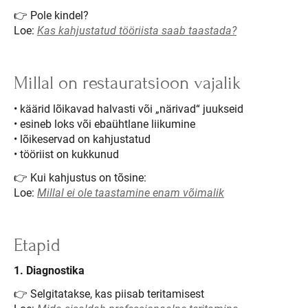
👉 Pole kindel?
Loe:
Kas kahjustatud tööriista saab taastada?
Millal on restauratsioon vajalik
• käärid lõikavad halvasti või „närivad“ juukseid
• esineb loks või ebaühtlane liikumine
• lõikeservad on kahjustatud
• tööriist on kukkunud
👉 Kui kahjustus on tõsine:
Loe:
Millal ei ole taastamine enam võimalik
Etapid
1. Diagnostika
👉 Selgitatakse, kas piisab teritamisest