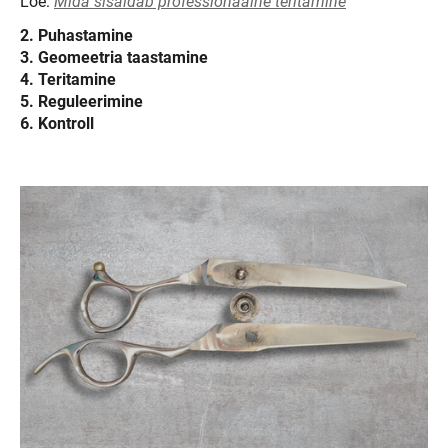
Loe:
Mida sisaldab professionaalne teritamine
2. Puhastamine
3. Geomeetria taastamine
4. Teritamine
5. Reguleerimine
6.
Kontroll