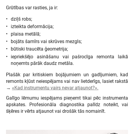
Grūtības var rasties, ja ir:
dziļš robs;
izteikta deformācija;
plaisa metālā;
bojāts šarnīrs vai skrūves mezgls;
būtiski traucēta ģeometrija;
iepriekšējo asināšanu vai pašrocīga remonta laikā
noņemts pārāk daudz metāla.
Plašāk par kritiskiem bojājumiem un gadījumiem, kad
remonts kļūst neiespējams vai nav lietderīgs, lasiet rakstā
→
«Kad instrumentu vairs nevar atjaunot?».
Galīgo lēmumu iespējams pieņemt tikai pēc instrumenta
apskates. Profesionāla diagnostika palīdz noteikt, vai
šķēres ir vērts atjaunot vai drošāk tās nomainīt.