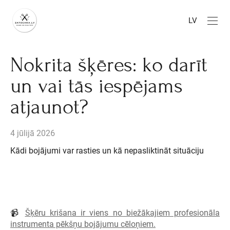
LV
Nokrita šķēres: ko darīt
un vai tās iespējams
atjaunot?
4 jūlijā 2026
Kādi bojājumi var rasties un kā nepasliktināt situāciju
📹
Šķēru krišana ir viens no biežākajiem profesionāla
instrumenta pēkšņu bojājumu cēloņiem.