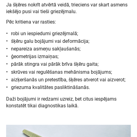
Ja šķēres nokrīt atvērtā veidā, trieciens var skart asmens
iekšējo pusi vai tieši griezējmalu.
Pēc kritiena var rasties:
robi un iespiedumi griezējmalā;
šķēru galu bojājumi vai deformācija;
nepareiza asmeņu sakļaušanās;
ģeometrijas izmaiņas;
pārāk stingra vai pārāk brīva šķēru gaita;
skrūves vai regulēšanas mehānisma bojājums;
aizķeršanās un pretestība, šķēres atverot vai aizverot;
griezuma kvalitātes pasliktināšanās.
Daži bojājumi ir redzami uzreiz, bet citus iespējams
konstatēt tikai diagnostikas laikā.