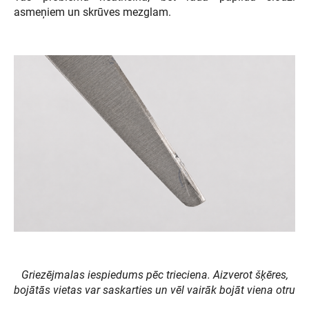
asmeņiem un skrūves mezglam.
Griezējmalas iespiedums pēc trieciena. Aizverot šķēres,
bojātās vietas var saskarties un vēl vairāk bojāt viena otru