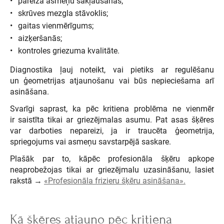
pareiza asmeņu sakļaušanās;
skrūves mezgla stāvoklis;
gaitas vienmērīgums;
aizķeršanās;
kontroles griezuma kvalitāte.
Diagnostika ļauj noteikt, vai pietiks ar regulēšanu
un ģeometrijas atjaunošanu vai būs nepieciešama arī
asināšana.
Svarīgi saprast, ka pēc kritiena problēma ne vienmēr
ir saistīta tikai ar griezējmalas asumu. Pat asas šķēres
var darboties nepareizi, ja ir traucēta ģeometrija,
spriegojums vai asmeņu savstarpējā saskare.
Plašāk par to, kāpēc profesionāla šķēru apkope
neaprobežojas tikai ar griezējmalu uzasināšanu, lasiet
rakstā →
«Profesionāla frizieru šķēru asināšana».
Kā šķēres atjauno pēc kritiena