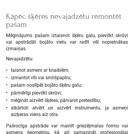
Kāpēc šķēres nevajadzētu remontēt
pašam
Mēģinājums pašam iztaisnot šķēru galu, pievilkt skrūvi
vai apstrādāt bojāto vietu var radīt vēl nopietnākas
izmaiņas.
Nevajadzētu:
taisnot asmeni ar knaiblēm;
izmantot vīli vai smilšpapīru;
pašam noslīpēt bojāto šķēru galu;
pārmērīgi pievilkt skrūvi;
mēģināt aizvērt šķēres, pārvarot pretestību;
atkārtoti atvērt un aizvērt instrumentu, ja asmeņi
aizķeras viens aiz otra.
Pašrocīga apstrāde var mainīt griezējmalas formu vai
asmens ģeometriju, kā arī samazināt profesionālai