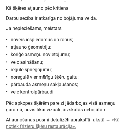
Kā šķēres atjauno pēc kritiena
Darbu secība ir atkarīga no bojājuma veida.
Ja nepieciešams, meistars:
novērš iespiedumus un robus;
atjauno ģeometriju;
koriģē asmeņu novietojumu;
veic asināšanu;
regulē spriegojumu;
noregulē vienmērīgu šķēru gaitu;
pārbauda asmeņu sakļaušanos;
veic kontrolpārbaudi.
Pēc apkopes šķērēm pareizi jādarbojas visā asmeņu
garumā, nevis tikai vizuāli jāizskatās nebojātām.
Atjaunošanas posmi detalizēti aprakstīti rakstā →
«Kā
notiek frizieru šķēru restaurācija».