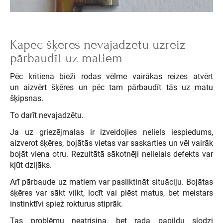
Kāpēc šķēres nevajadzētu uzreiz
pārbaudīt uz matiem
Pēc kritiena bieži rodas vēlme vairākas reizes atvērt
un aizvērt šķēres un pēc tam pārbaudīt tās uz matu
šķipsnas.
To darīt nevajadzētu.
Ja uz griezējmalas ir izveidojies neliels iespiedums,
aizverot šķēres, bojātās vietas var saskarties un vēl vairāk
bojāt viena otru. Rezultātā sākotnēji nelielais defekts var
kļūt dziļāks.
Arī pārbaude uz matiem var pasliktināt situāciju. Bojātas
šķēres var sākt vilkt, locīt vai plēst matus, bet meistars
instinktīvi spiež rokturus stiprāk.
Tas problēmu neatrisina, bet rada papildu slodzi