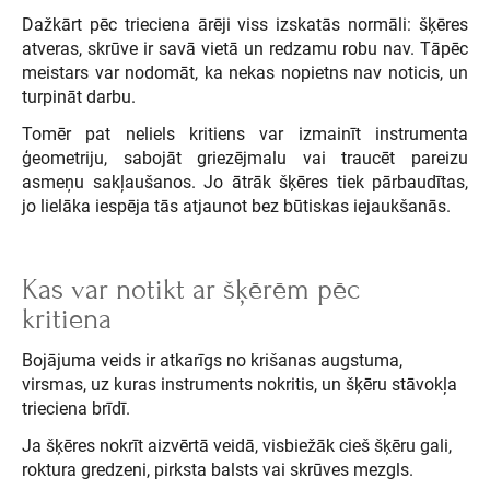
Dažkārt pēc trieciena ārēji viss izskatās normāli: šķēres
atveras, skrūve ir savā vietā un redzamu robu nav. Tāpēc
meistars var nodomāt, ka nekas nopietns nav noticis, un
turpināt darbu.
Tomēr pat neliels kritiens var izmainīt instrumenta
ģeometriju, sabojāt griezējmalu vai traucēt pareizu
asmeņu sakļaušanos. Jo ātrāk šķēres tiek pārbaudītas,
jo lielāka iespēja tās atjaunot bez būtiskas iejaukšanās.
Kas var notikt ar šķērēm pēc
kritiena
Bojājuma veids ir atkarīgs no krišanas augstuma,
virsmas, uz kuras instruments nokritis, un šķēru stāvokļa
trieciena brīdī.
Ja šķēres nokrīt aizvērtā veidā, visbiežāk cieš šķēru gali,
roktura gredzeni, pirksta balsts vai skrūves mezgls.