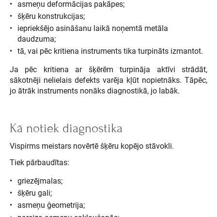
asmeņu deformācijas pakāpes;
šķēru konstrukcijas;
iepriekšējo asināšanu laikā noņemtā metāla
daudzuma;
tā, vai pēc kritiena instruments tika turpināts izmantot.
Ja pēc kritiena ar šķērēm turpināja aktīvi strādāt,
sākotnēji nelielais defekts varēja kļūt nopietnāks. Tāpēc,
jo ātrāk instruments nonāks diagnostikā, jo labāk.
Kā notiek diagnostika
Vispirms meistars novērtē šķēru kopējo stāvokli.
Tiek pārbaudītas:
griezējmalas;
šķēru gali;
asmeņu ģeometrija;