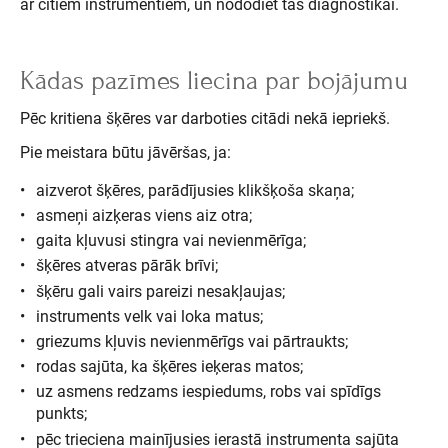
ar citiem instrumentiem, un nododiet tās diagnostikai.
Kādas pazīmes liecina par bojājumu
Pēc kritiena šķēres var darboties citādi nekā iepriekš.
Pie meistara būtu jāvēršas, ja:
aizverot šķēres, parādījusies klikšķoša skaņa;
asmeņi aizķeras viens aiz otra;
gaita kļuvusi stingra vai nevienmērīga;
šķēres atveras pārāk brīvi;
šķēru gali vairs pareizi nesakļaujas;
instruments velk vai loka matus;
griezums kļuvis nevienmērīgs vai pārtraukts;
rodas sajūta, ka šķēres ieķeras matos;
uz asmens redzams iespiedums, robs vai spīdīgs
punkts;
pēc trieciena mainījusies ierastā instrumenta sajūta