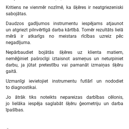
Kritiens ne vienmēr nozīmē, ka šķēres ir neatgriezeniski
sabojātas.
Daudzos gadījumos instrumentu iespējams atjaunot
un atgriezt pilnvērtīgā darba kārtībā. Tomēr rezultāts lielā
mērā ir atkarīgs no meistara rīcības uzreiz pēc
negadījuma.
Nepārbaudiet bojātās šķēres uz klienta matiem,
nemēģiniet pašrocīgi iztaisnot asmeņus un neturpiniet
darbu, ja jūtat pretestību vai pamanāt izmaiņas šķēru
gaitā.
Uzmanīgi ievietojiet instrumentu futlārī un nododiet
to diagnostikai.
Jo ātrāk tiks noteikts nepareizas darbības cēlonis,
jo lielāka iespēja saglabāt šķēru ģeometriju un darba
īpašības.