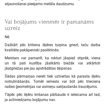
atjaunošanai pieejamo metāla daudzumu.
Vai bojājums vienmēr ir pamanāms
uzreiz
Nē.
Dažkārt pēc kritiena šķēres turpina griezt, taču darba
kvalitāte pakāpeniski pasliktinās.
Meistars var pamanīt, ka rokturi jāspiež stiprāk, viena
un tā pati kustība jāatkārto biežāk vai atkārtoti
jāatgriežas pie jau apstrādātas šķipsnas.
Šādas pārmaiņas nereti tiek uztvertas kā parasta šķēru
notrulināšanās. Tomēr iemesls var būt pēc trieciena
radies ģeometrijas vai asmeņu sakļaušanās traucējums.
Tāpēc pēc šķēru krišanas pārbaude ir ieteicama arī tad,
ja acīmredzamu bojājumu nav.