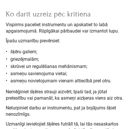
Ko darīt uzreiz pēc kritiena
Vispirms paceliet instrumentu un apskatiet to labā
apgaismojumā. Rūpīgākai pārbaudei var izmantot lupu.
Īpašu uzmanību pievērsiet:
šķēru galiem;
griezējmalām;
skrūvei un regulēšanas mehānismam;
asmeņu savienojuma vietai;
asmeņu novietojumam vienam attiecībā pret otru.
Nemēģiniet šķēres strauji aizvērt, īpaši tad, ja jūtat
pretestību vai pamanāt, ka asmeņi aizķeras viens aiz otra.
Neturpiniet darbu ar instrumentu, pat ja bojājums šķiet
nenozīmīgs.
Uzmanīgi ievietojiet šķēres futrālī tā, lai tās nesaskartos