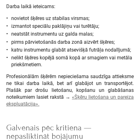
Darba laikā ieteicams:
novietot šķēres uz stabilas virsmas;
izmantot speciālu paklājiņu vai turētāju;
neatstāt instrumentu uz galda malas;
pirms pārvietošanās darba zonā aizvērt šķēres;
katru instrumentu glabāt atsevišķā futrāļa nodalījumā;
nelikt šķēres kopējā somā kopā ar smagiem vai metāla
priekšmetiem.
Profesionālām šķērēm nepieciešama saudzīga attieksme
ne tikai darba laikā, bet arī glabājot un transportējot.
Plašāk par drošu lietošanu, kopšanu un glabāšanas
noteikumiem lasiet rakstā →
«Šķēru lietošana un pareiza
ekspluatācija».
Galvenais pēc kritiena —
nepasliktināt bojājumu