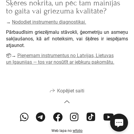
Šķēres nokrita, un pēc tam mainījās
to gaita vai griezuma kvalitāte?
→
Nododiet instrumentu diagnostikai.
Pārbaudīsim griezējmalu stāvokli, ģeometriju un asmeņu
sakļaušanos, kā arī noteiksim, vai šķēres ir iespējams
atjaunot.
📦→
Pieņemam instrumentus no Latvijas, Lietuvas
un Igaunijas — tos var nosūtīt ar jebkuru pakomātu.
Kopējiet saiti
Web lapa no
wfolio