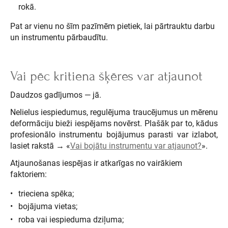
rokā.
Pat ar vienu no šīm pazīmēm pietiek, lai pārtrauktu darbu
un instrumentu pārbaudītu.
Vai pēc kritiena šķēres var atjaunot
Daudzos gadījumos — jā.
Nelielus iespiedumus, regulējuma traucējumus un mērenu
deformāciju bieži iespējams novērst. Plašāk par to, kādus
profesionālo instrumentu bojājumus parasti var izlabot,
lasiet rakstā → «
Vai bojātu instrumentu var atjaunot?
».
Atjaunošanas iespējas ir atkarīgas no vairākiem
faktoriem:
trieciena spēka;
bojājuma vietas;
roba vai iespieduma dziļuma;