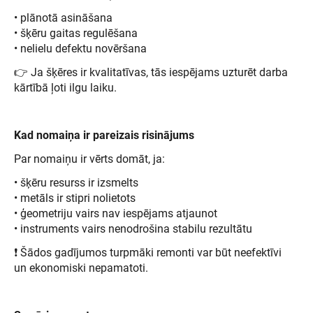
• plānotā asināšana
• šķēru gaitas regulēšana
• nelielu defektu novēršana
👉 Ja šķēres ir kvalitatīvas, tās iespējams uzturēt darba
kārtībā ļoti ilgu laiku.
Kad nomaiņa ir pareizais risinājums
Par nomaiņu ir vērts domāt, ja:
• šķēru resurss ir izsmelts
• metāls ir stipri nolietots
• ģeometriju vairs nav iespējams atjaunot
• instruments vairs nenodrošina stabilu rezultātu
❗ Šādos gadījumos turpmāki remonti var būt neefektīvi
un ekonomiski nepamatoti.