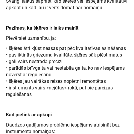
Svarīgi laikus saprast, kad šķēres vēl iespējams kvalitatīvi
apkopt un kad jau ir vērts domāt par nomaiņu.
Pazīmes, ka šķēres ir laiks mainīt
Pievērsiet uzmanību, ja:
• šķēres ātri kļūst neasas pat pēc kvalitatīvas asināšanas
• pasliktinās griezuma kvalitāte, šķēres sāk plēst matus
• gali vairs nestrādā precīzi
• parādās brīvgaita vai nestabila gaita, ko nav iespējams
novērst ar regulēšanu
• šķēres jau vairākas reizes nopietni remontētas
• instruments vairs «nejūtas» rokā, pat pie pareizas
regulēšanas
Kad pietiek ar apkopi
Daudzos gadījumos problēmu iespējams atrisināt bez
instrumenta nomaiņas: