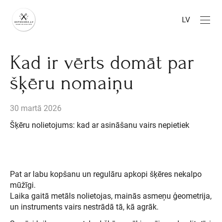
LV
Kad ir vērts domāt par
šķēru nomaiņu
30 martā 2026
Šķēru nolietojums: kad ar asināšanu vairs nepietiek
Pat ar labu kopšanu un regulāru apkopi šķēres nekalpo
mūžīgi.
Laika gaitā metāls nolietojas, mainās asmeņu ģeometrija,
un instruments vairs nestrādā tā, kā agrāk.