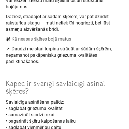
Var redzēt izteiktu matu šķelšanos un struktūras
bojājumus.
Dažreiz, strādājot ar šādām šķērēm, var pat dzirdēt
raksturīgu skaņu — mati netiek tīri nogriezti, bet lūst
asmeņu aizvēršanās brīdī.
📹
Kā neasas šķēres bojā matus
📌 Daudzi meistari turpina strādāt ar šādām šķērēm,
nepamanot pakāpenisku griezuma kvalitātes
pasliktināšanos.
Kāpēc ir svarīgi savlaicīgi asināt
šķēres?
Savlaicīga asināšana palīdz:
• saglabāt griezuma kvalitāti
• samazināt slodzi rokai
• pagarināt šķēru kalpošanas laiku
• saglabāt vienmērīgu gaitu