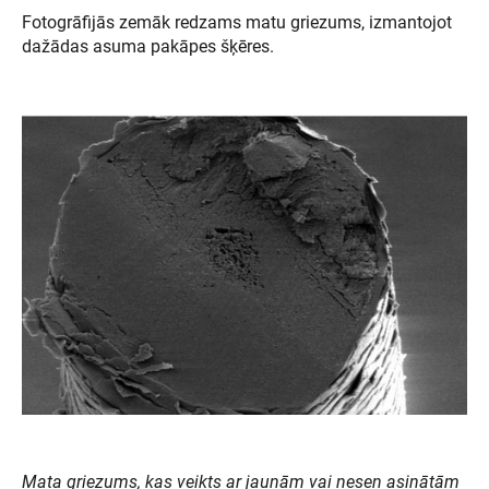
Fotogrāfijās zemāk redzams matu griezums, izmantojot
dažādas asuma pakāpes šķēres.
Mata griezums, kas veikts ar jaunām vai nesen asinātām