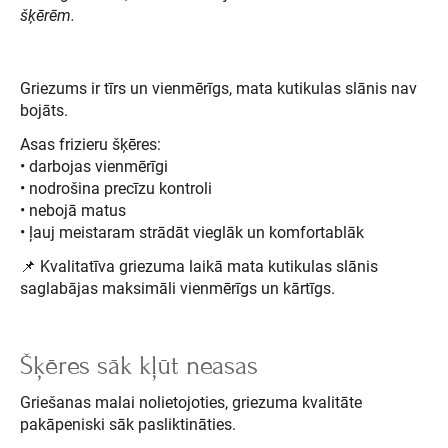
šķērēm.
Griezums ir tīrs un vienmērīgs, mata kutikulas slānis nav
bojāts.
Asas frizieru šķēres:
• darbojas vienmērīgi
• nodrošina precīzu kontroli
• nebojā matus
• ļauj meistaram strādāt vieglāk un komfortablāk
📌 Kvalitatīva griezuma laikā mata kutikulas slānis
saglabājas maksimāli vienmērīgs un kārtīgs.
Šķēres sāk kļūt neasas
Griešanas malai nolietojoties, griezuma kvalitāte
pakāpeniski sāk pasliktināties.