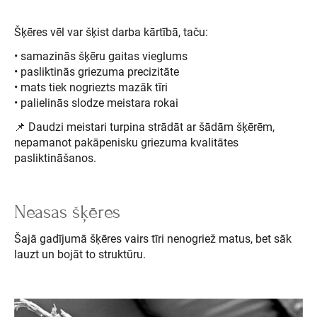
Šķēres vēl var šķist darba kārtībā, taču:
• samazinās šķēru gaitas vieglums
• pasliktinās griezuma precizitāte
• mats tiek nogriezts mazāk tīri
• palielinās slodze meistara rokai
📌 Daudzi meistari turpina strādāt ar šādām šķērēm,
nepamanot pakāpenisku griezuma kvalitātes
pasliktināšanos.
Neasas šķēres
Šajā gadījumā šķēres vairs tīri nenogriež matus, bet sāk
lauzt un bojāt to struktūru.