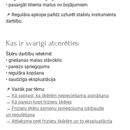
• pasargāt klienta matus no bojājumiem
📌 Regulāra apkope palīdz uzturēt stabilu instrumenta
darbību.
Kas ir svarīgi atcerēties
Šķēru darbību ietekmē:
• griešanas malas stāvoklis
• pareizs spriegojums
• regulāra kopšana
• saudzīga ekspluatācija
📌 Vairāk par tēmu:
→
Kā saprast, ka šķērēm nepieciešama asināšana
→
Kā pareizi kopt frizieru šķēres
→
Frizieru šķēru asmeņu spriegojuma pārbaude
un regulēšana
→
Attieksme pret frizieru šķērēm un to ekspluatācija