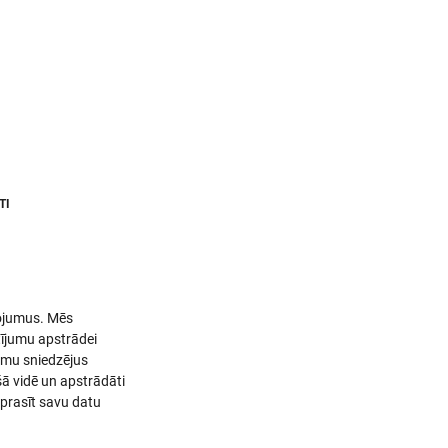
TI
pojumus. Mēs
tījumu apstrādei
umu sniedzējus
šā vidē un apstrādāti
eprasīt savu datu