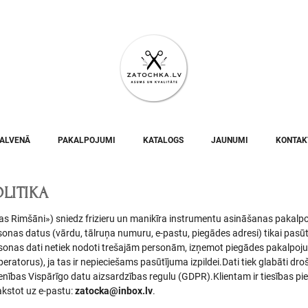
ALVENĀ
PAKALPOJUMI
KATALOGS
JAUNUMI
KONTAK
LITIKA
s Rimšāni») sniedz frizieru un manikīra instrumentu asināšanas pakal
onas datus (vārdu, tālruņa numuru, e-pastu, piegādes adresi) tikai pasū
ersonas dati netiek nodoti trešajām personām, izņemot piegādes pakalpoj
atorus), ja tas ir nepieciešams pasūtījuma izpildei.Dati tiek glabāti dro
nības Vispārīgo datu aizsardzības regulu (GDPR).Klientam ir tiesības pi
akstot uz e-pastu:
zatocka@inbox.lv
.