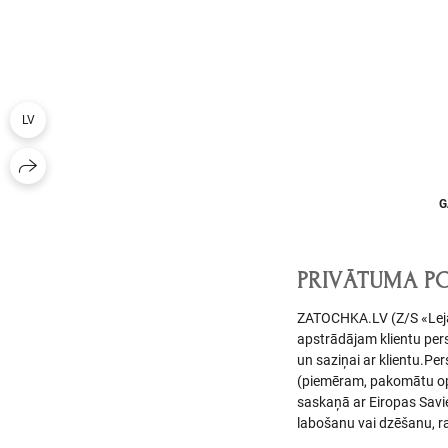
LV
G
PRIVĀTUMA PO
ZATOCHKA.LV (Z/S «Leja
apstrādājam klientu pers
un saziņai ar klientu.P
(piemēram, pakomātu oper
saskaņā ar Eiropas Savie
labošanu vai dzēšanu, r