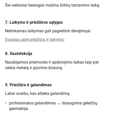
Šie veiksniai tiesiogiai mažina žirklių tarnavimo laiką.
7. Laikymo ir priežiūros sąlygos
Netinkamas laikymas gali pagreitinti dėvėjimąsi.
Daugiau apie priežiūrą ir laikymą:
8. Dezinfekcija
Naudojamos priemonės ir apdorojimo laikas taip pat
veikia metalą ir pjovimo briauną.
9. Priežiūra ir galandimas
Labai svarbu, kas atlieka galandimą.
profesionalus galandimas → išsaugoma geležčių
geometrija