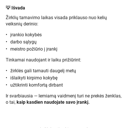
💡 Išvada
Žirklių tarnavimo laikas visada priklauso nuo kelių
veiksnių derinio:
įrankio kokybės
darbo sąlygų
meistro požiūrio į įrankį
Tinkamai naudojant ir laiku prižiūrint:
žirklės gali tarnauti daugelį metų
išlaikyti kirpimo kokybę
užtikrinti komfortą dirbant
Ir svarbiausia — lemiamą vaidmenį turi ne prekės ženklas,
o tai,
kaip kasdien naudojate savo įrankį.