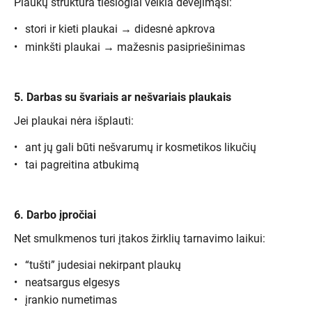
Plaukų struktūra tiesiogiai veikia dėvėjimąsi:
stori ir kieti plaukai → didesnė apkrova
minkšti plaukai → mažesnis pasipriešinimas
5. Darbas su švariais ar nešvariais plaukais
Jei plaukai nėra išplauti:
ant jų gali būti nešvarumų ir kosmetikos likučių
tai pagreitina atbukimą
6. Darbo įpročiai
Net smulkmenos turi įtakos žirklių tarnavimo laikui:
“tušti” judesiai nekirpant plaukų
neatsargus elgesys
įrankio numetimas