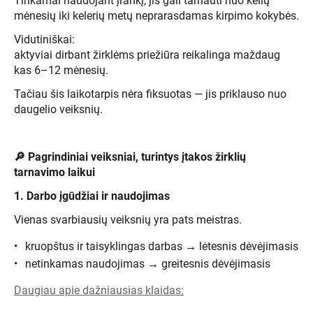
Tinkamai naudojant įrankį, jis gali tarnauti nuo kelių
mėnesių iki kelerių metų neprarasdamas kirpimo kokybės.
Vidutiniškai:
aktyviai dirbant žirklėms priežiūra reikalinga maždaug
kas 6–12 mėnesių.
Tačiau šis laikotarpis nėra fiksuotas — jis priklauso nuo
daugelio veiksnių.
🔎 Pagrindiniai veiksniai, turintys įtakos žirklių
tarnavimo laikui
1. Darbo įgūdžiai ir naudojimas
Vienas svarbiausių veiksnių yra pats meistras.
kruopštus ir taisyklingas darbas → lėtesnis dėvėjimasis
netinkamas naudojimas → greitesnis dėvėjimasis
Daugiau apie dažniausias klaidas: